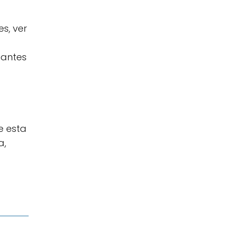
es, ver
 antes
e esta
a,