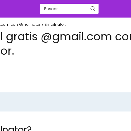
.com con Gmailnator / Emailnator.
l gratis @gmail.com co
or.
lnator?