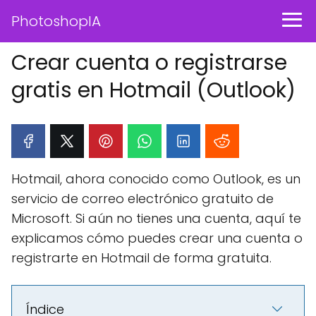
PhotoshopIA
Crear cuenta o registrarse
gratis en Hotmail (Outlook)
Hotmail, ahora conocido como Outlook, es un
servicio de correo electrónico gratuito de
Microsoft. Si aún no tienes una cuenta, aquí te
explicamos cómo puedes crear una cuenta o
registrarte en Hotmail de forma gratuita.
Índice