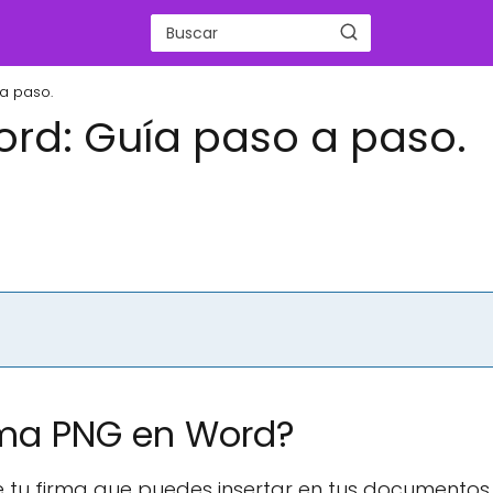
a paso.
ord: Guía paso a paso.
rma PNG en Word?
 tu firma que puedes insertar en tus documentos