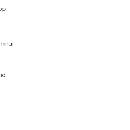
op.
iminar
ona