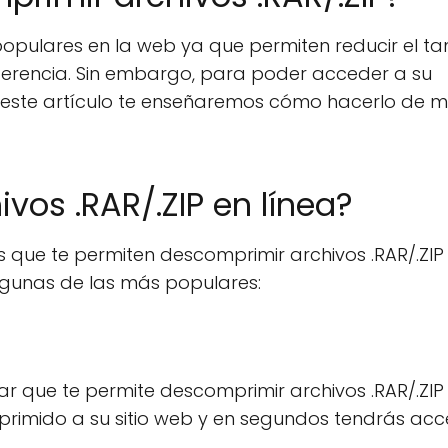
 populares en la web ya que permiten reducir el 
nsferencia. Sin embargo, para poder acceder a su
n este artículo te enseñaremos cómo hacerlo de 
os .RAR/.ZIP en línea?
s que te permiten descomprimir archivos .RAR/.ZIP
lgunas de las más populares:
r que te permite descomprimir archivos .RAR/.ZIP
mprimido a su sitio web y en segundos tendrás acc