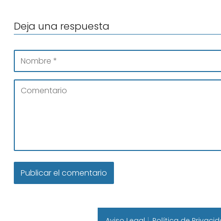
Deja una respuesta
Aviso Legal
Política de Privaci