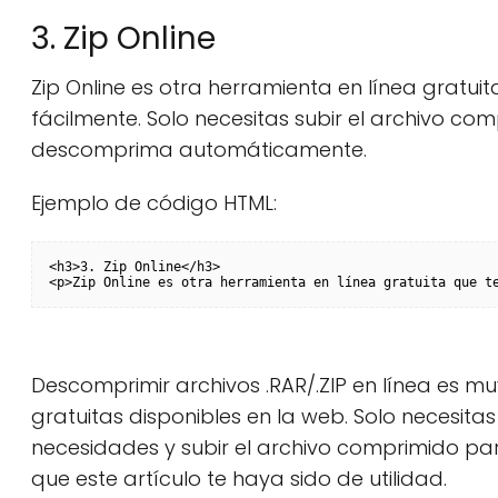
3. Zip Online
Zip Online es otra herramienta en línea gratui
fácilmente. Solo necesitas subir el archivo c
descomprima automáticamente.
Ejemplo de código HTML:
<h3>3. Zip Online</h3>

Descomprimir archivos .RAR/.ZIP en línea es mu
gratuitas disponibles en la web. Solo necesit
necesidades y subir el archivo comprimido 
que este artículo te haya sido de utilidad.