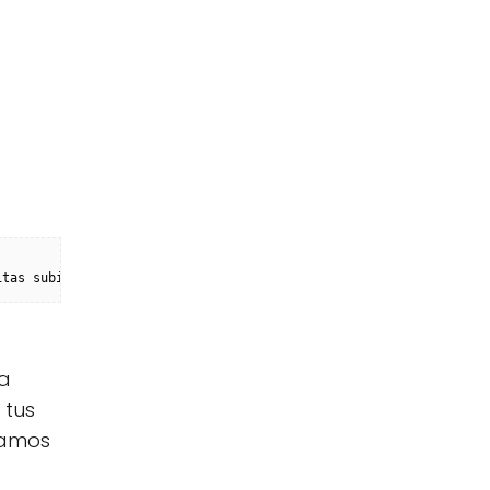
ea
 tus
ramos