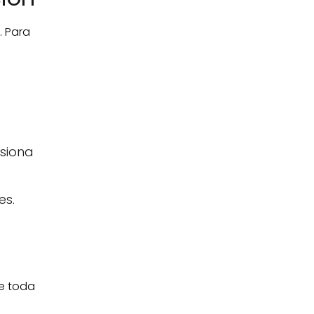
. Para
esiona
es.
pe toda