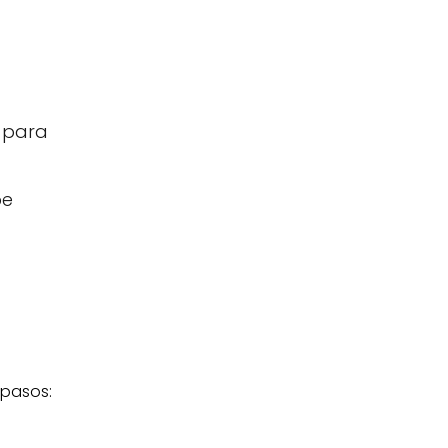
s para
pe
 pasos: