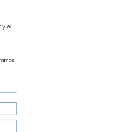
 y el
.
eramos