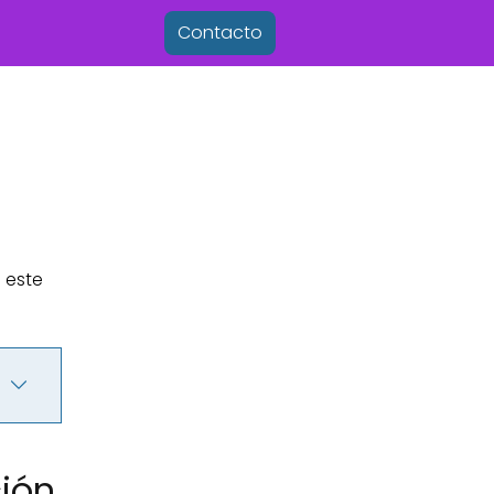
Contacto
 este
ción