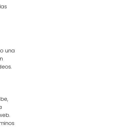
las
mo una
un
deos.
be,
a
web.
rminos