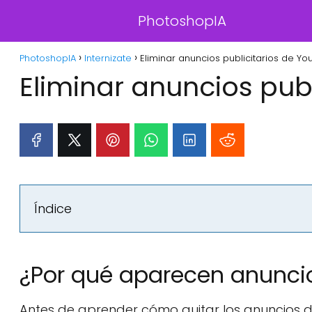
PhotoshopIA
PhotoshopIA
Internizate
Eliminar anuncios publicitarios de Yo
Eliminar anuncios pub
Índice
¿Por qué aparecen anunci
Antes de aprender cómo quitar los anuncios d