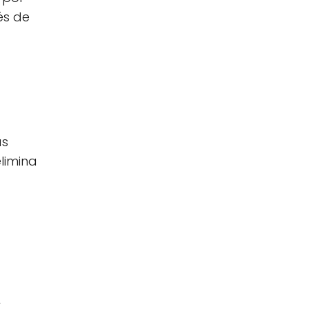
és de
as
limina
y