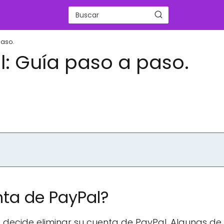
paso.
l: Guía paso a paso.
nta de PayPal?
o decide eliminar su cuenta de PayPal. Algunas de 