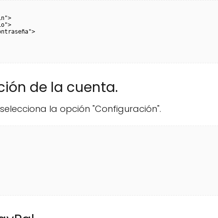
n">

o">

ntraseña">

ción de la cuenta.
 selecciona la opción "Configuración".