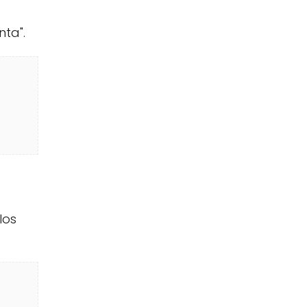
nta".
los