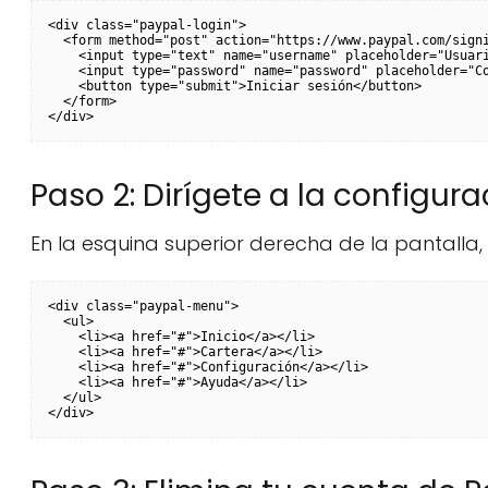
<div class="paypal-login">

  <form method="post" action="https://www.paypal.com/signi
    <input type="text" name="username" placeholder="Usuari
    <input type="password" name="password" placeholder="Co
    <button type="submit">Iniciar sesión</button>

  </form>

Paso 2: Dirígete a la configura
En la esquina superior derecha de la pantalla,
<div class="paypal-menu">

  <ul>

    <li><a href="#">Inicio</a></li>

    <li><a href="#">Cartera</a></li>

    <li><a href="#">Configuración</a></li>

    <li><a href="#">Ayuda</a></li>

  </ul>
