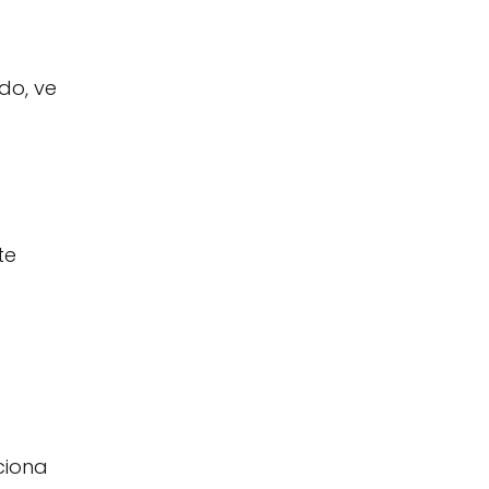
do, ve
te
ciona