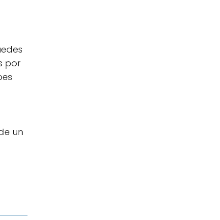
uedes
s por
bes
de un