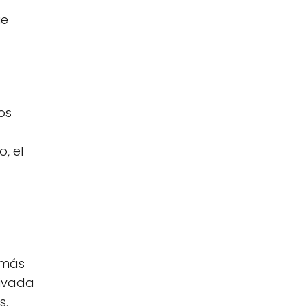
a
ue
os
, el
 más
hivada
s.