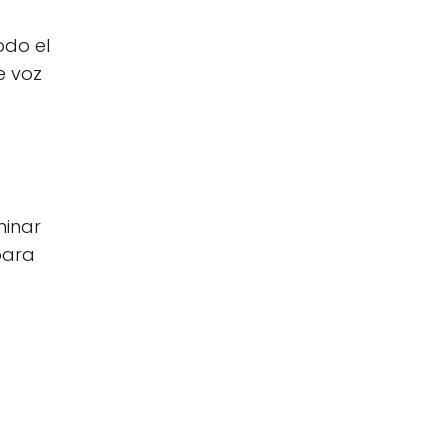
odo el
e voz
minar
para