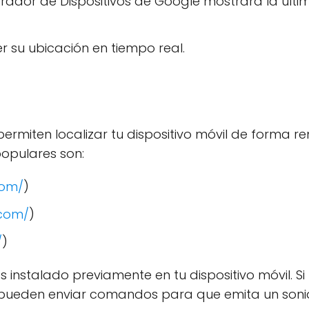
strador de Dispositivos de Google mostrará la últi
er su ubicación en tiempo real.
permiten localizar tu dispositivo móvil de forma r
populares son:
com/
)
.com/
)
/
)
s instalado previamente en tu dispositivo móvil. Si 
s pueden enviar comandos para que emita un soni