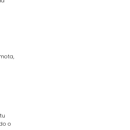
ma
emota,
tu
do o