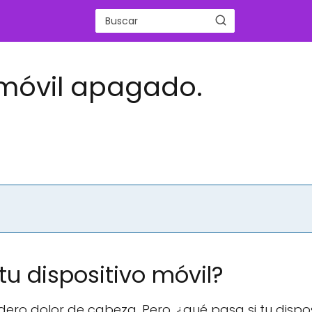
 móvil apagado.
tu dispositivo móvil?
dero dolor de cabeza. Pero, ¿qué pasa si tu dispos