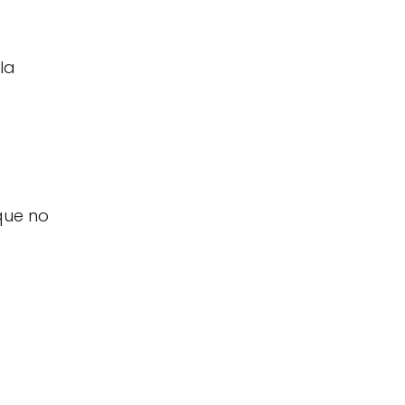
la
que no