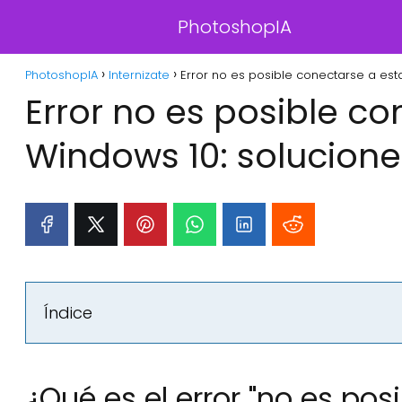
PhotoshopIA
PhotoshopIA
Internizate
Error no es posible conectarse a est
Error no es posible co
Windows 10: solucione
Índice
¿Qué es el error "no es pos