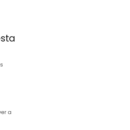
esta
es
ver a