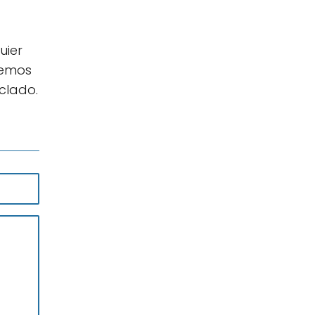
uier
hemos
clado.