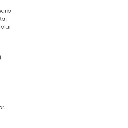
sario
al,
dólar
n
r.