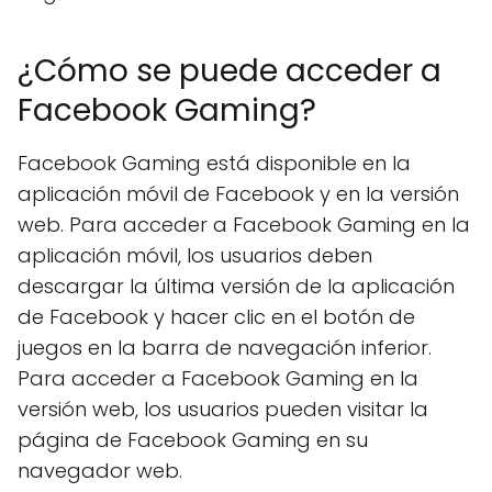
¿Cómo se puede acceder a
Facebook Gaming?
Facebook Gaming está disponible en la
aplicación móvil de Facebook y en la versión
web. Para acceder a Facebook Gaming en la
aplicación móvil, los usuarios deben
descargar la última versión de la aplicación
de Facebook y hacer clic en el botón de
juegos en la barra de navegación inferior.
Para acceder a Facebook Gaming en la
versión web, los usuarios pueden visitar la
página de Facebook Gaming en su
navegador web.