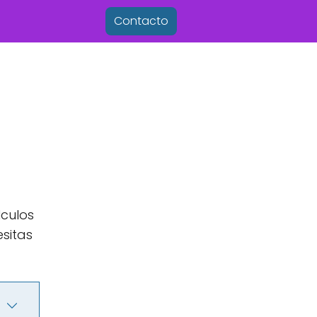
Contacto
lculos
esitas