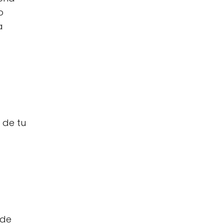
o
a
 de tu
 de