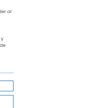
er al
 y
rde