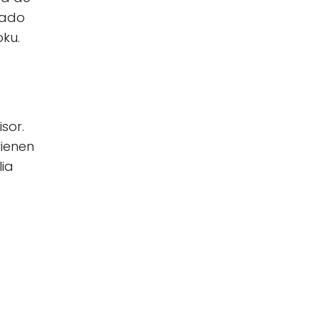
nado
oku.
sor.
vienen
lia