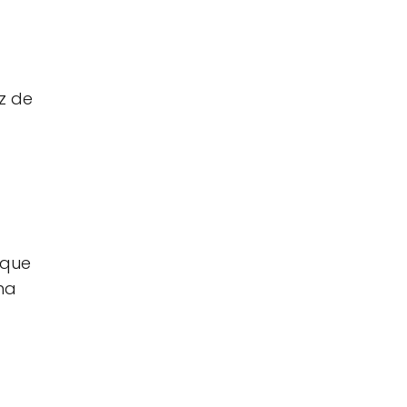
z de
 que
na