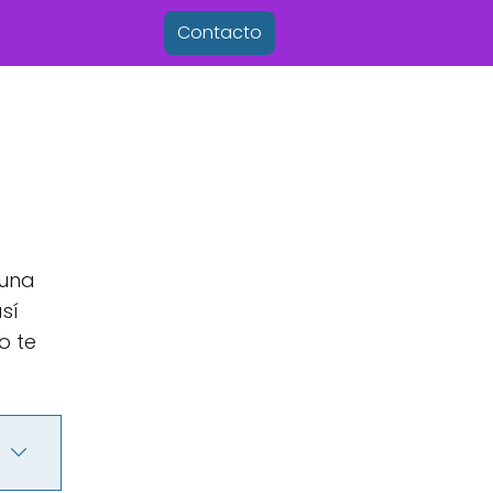
Contacto
 una
sí
o te