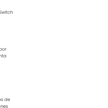
Switch
por
nta
os de
enes