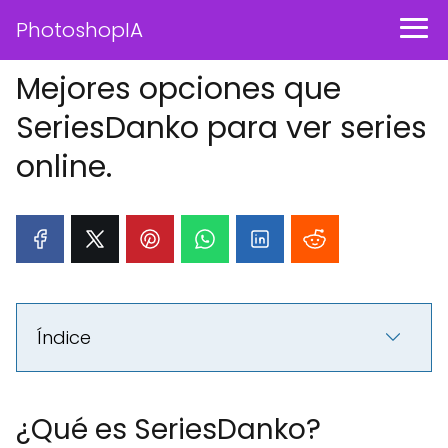
PhotoshopIA
Mejores opciones que
SeriesDanko para ver series
online.
Índice
¿Qué es SeriesDanko?