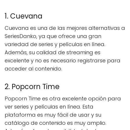
1. Cuevana
Cuevana es una de las mejores alternativas a
SeriesDanko, ya que ofrece una gran
variedad de series y películas en línea.
Además, su calidad de streaming es
excelente y no es necesario registrarse para
acceder al contenido.
2. Popcorn Time
Popcorn Time es otra excelente opción para
ver series y películas en línea. Esta
plataforma es muy fácil de usar y su
catálogo de contenido es muy amplio.