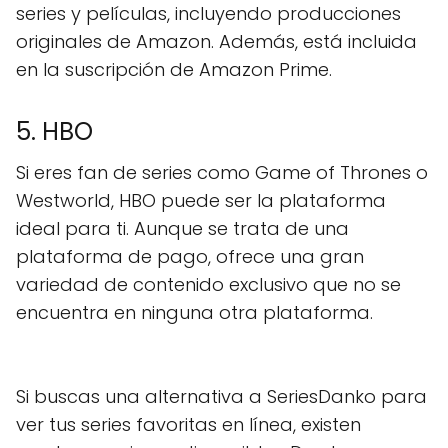
series y películas, incluyendo producciones
originales de Amazon. Además, está incluida
en la suscripción de Amazon Prime.
5. HBO
Si eres fan de series como Game of Thrones o
Westworld, HBO puede ser la plataforma
ideal para ti. Aunque se trata de una
plataforma de pago, ofrece una gran
variedad de contenido exclusivo que no se
encuentra en ninguna otra plataforma.
Si buscas una alternativa a SeriesDanko para
ver tus series favoritas en línea, existen