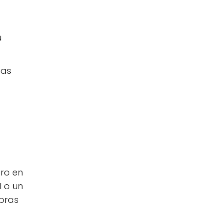
u
das
ero en
l o un
mpras