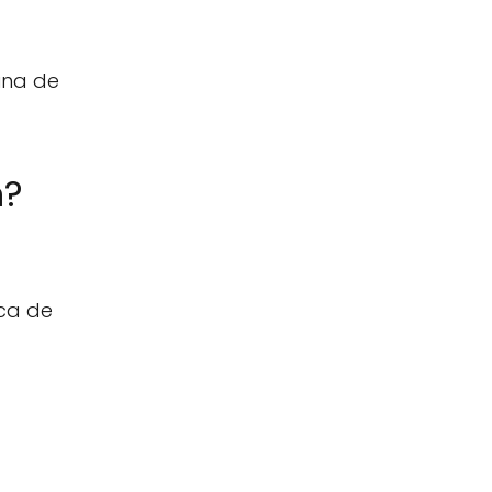
una de
n?
rca de