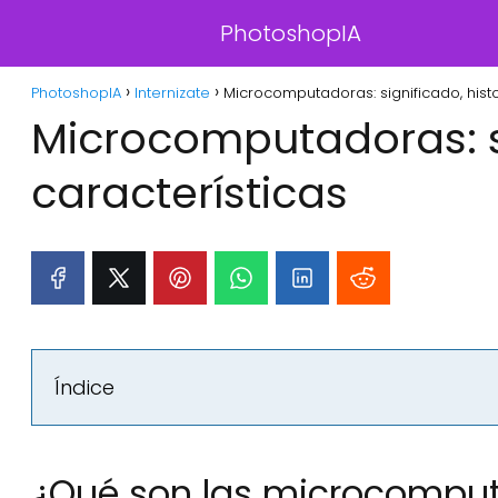
PhotoshopIA
PhotoshopIA
Internizate
Microcomputadoras: significado, histor
Microcomputadoras: sig
características
Índice
¿Qué son las microcompu