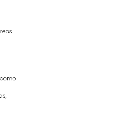
rreos
s como
as,