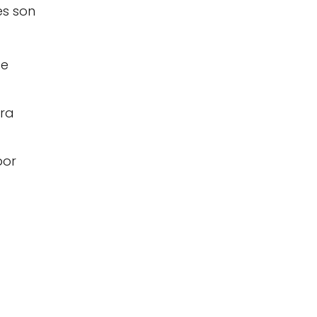
es son
se
ara
por