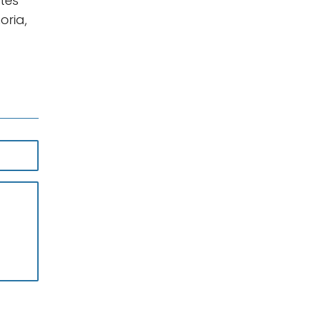
tes
oria,