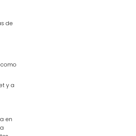
as de
o como
t y a
ma en
la