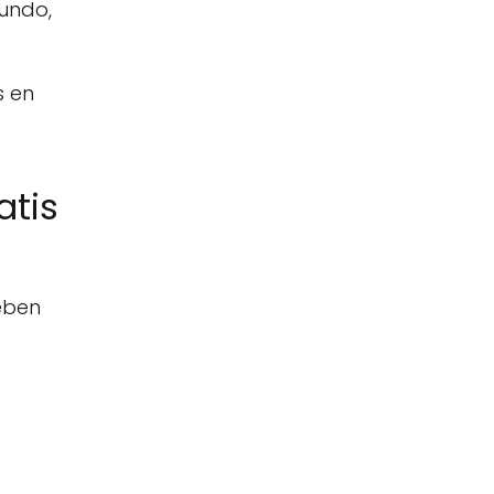
mundo,
s en
atis
eben