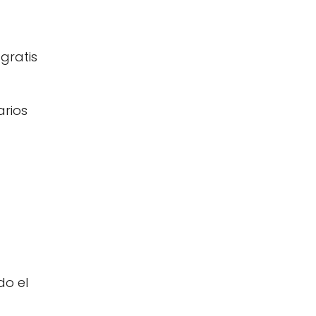
gratis
arios
do el