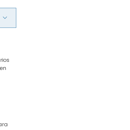
rios
 en
ara