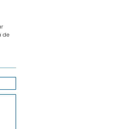
ar
a de