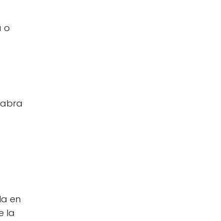
a o
alabra
la en
e la