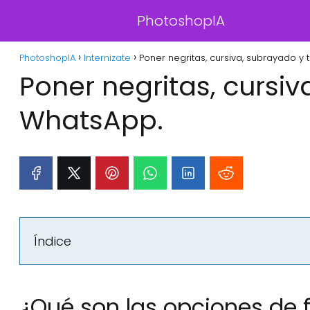
PhotoshopIA
PhotoshopIA
Internizate
Poner negritas, cursiva, subrayado y
Poner negritas, cursi
WhatsApp.
Índice
¿Qué son las opciones de