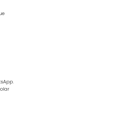
ue
tsApp.
olar