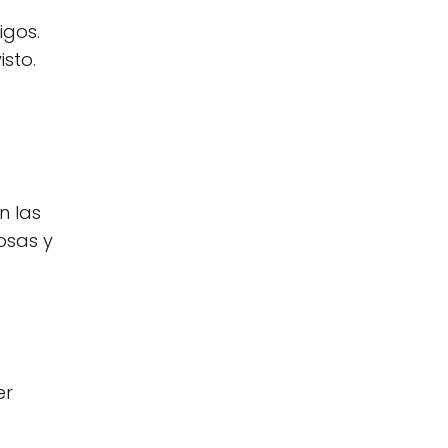
igos.
sto.
n las
osas y
er