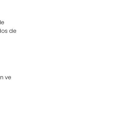
le
dos de
n ve