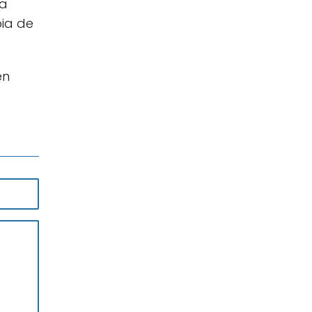
na
pia de
en