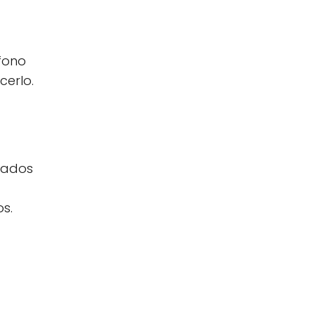
fono
cerlo.
inados
os.