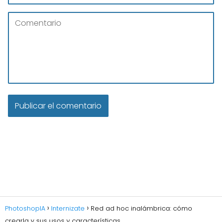
PhotoshopIA
Internizate
Red ad hoc inalámbrica: cómo
crearla y sus usos y características.