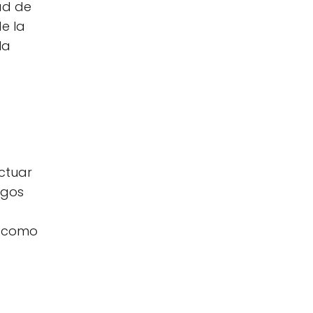
tad de
e la
la
actuar
egos
, como