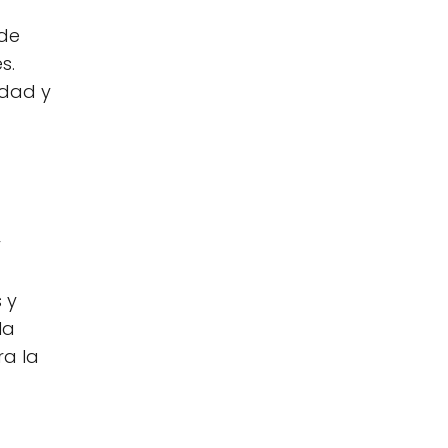
 de
s.
idad y
y
 y
la
ra la