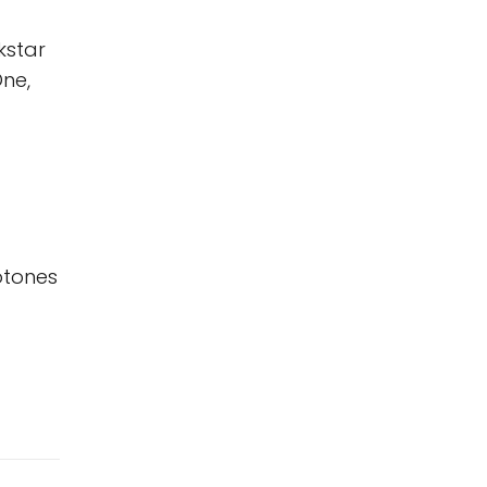
kstar
ne,
otones