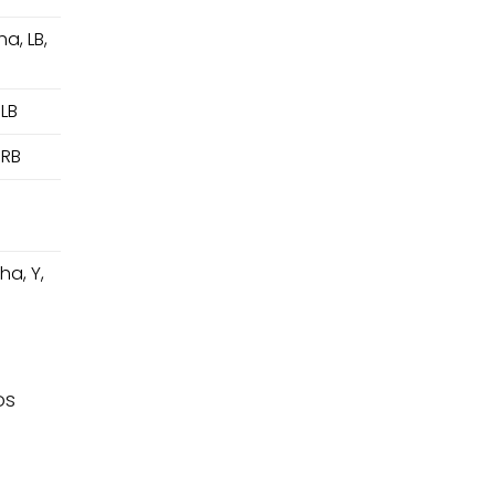
ha, LB,
 LB
 RB
ha, Y,
os