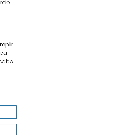
rcio
mplir
izar
 cabo