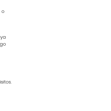
 o
 ya
rgo
sitos.