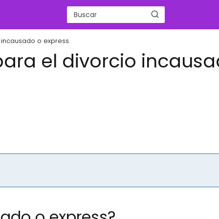
o incausado o express.
para el divorcio incaus
sado o express?