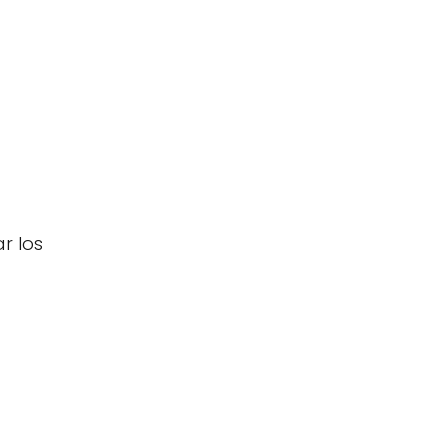
r los
a