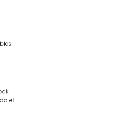
bles
ook
do el