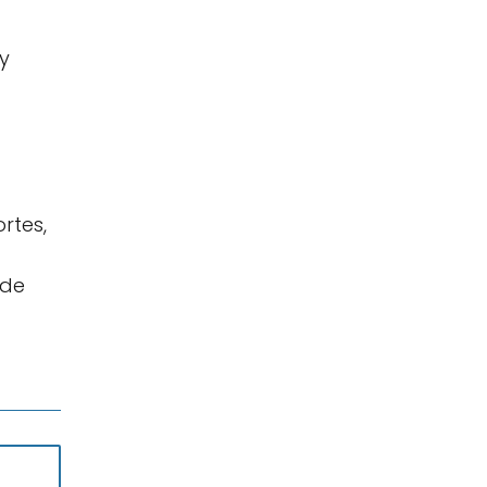
 y
rtes,
 de