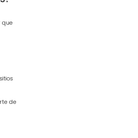
r que
itios
rte de