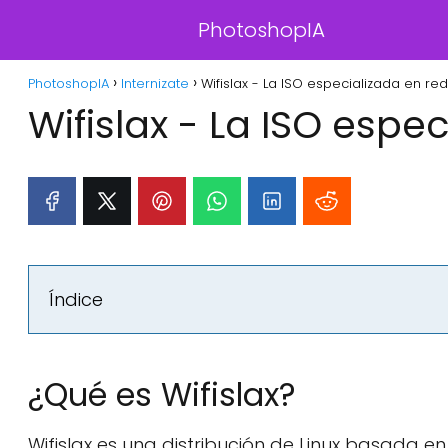
PhotoshopIA
PhotoshopIA
Internizate
Wifislax - La ISO especializada en red
Wifislax - La ISO espe
Índice
¿Qué es Wifislax?
Wifislax es una distribución de Linux basada en