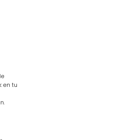
de
k en tu
n.