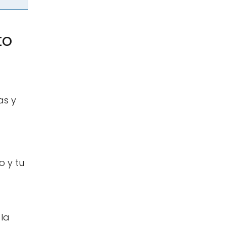
to
as y
o y tu
 la