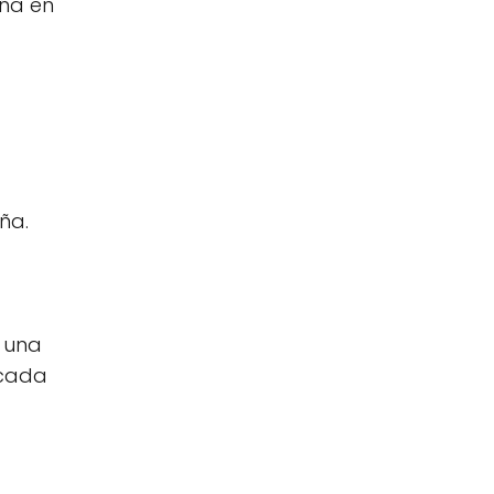
eña en
ña.
s una
 cada