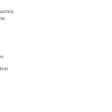
uarios
 te
n:
obar