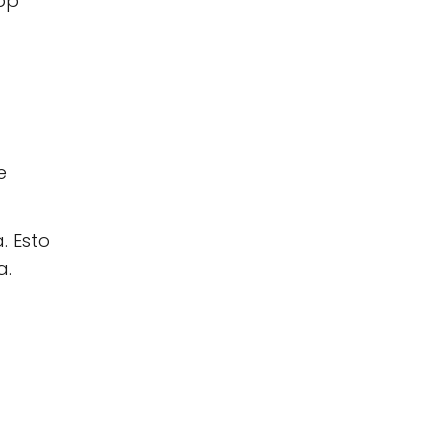
pp
e
. Esto
a.