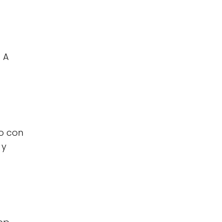
 A
to con
 y