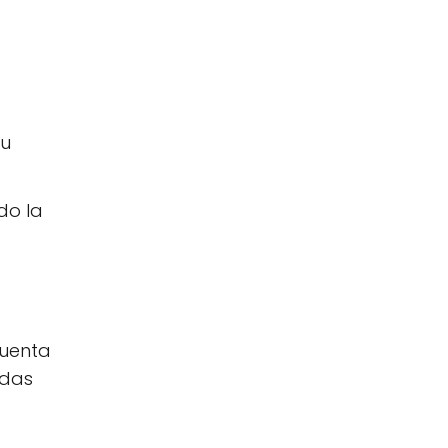
tu
do la
cuenta
idas