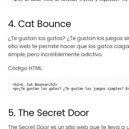
4. Cat Bounce
¿Te gustan los gatos? ¿Te gustan los juegos si
sitio web te permite hacer que los gatos caiga
simple, pero increíblemente adictivo.
Código HTML:
<h2>4. Cat Bounce</h2>

<p>¿Te gustan los gatos? ¿Te gustan los juegos simples? E
5. The Secret Door
The Secret Door es un sitio web que te lleva a