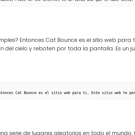
mples? Entonces Cat Bounce es el sitio web para ti
n del cielo y reboten por toda la pantalla. Es un j
ntonces Cat Bounce es el sitio web para ti. Este sitio web te pe
 una serie de lugares aleatorios en todo el mundo