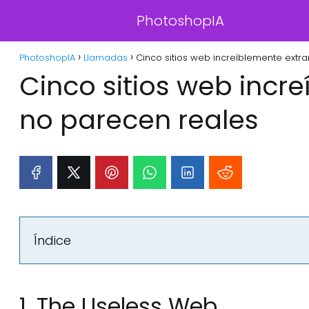
PhotoshopIA
PhotoshopIA
Llamadas
Cinco sitios web increíblemente extr
Cinco sitios web incr
no parecen reales
Índice
1. The Useless Web