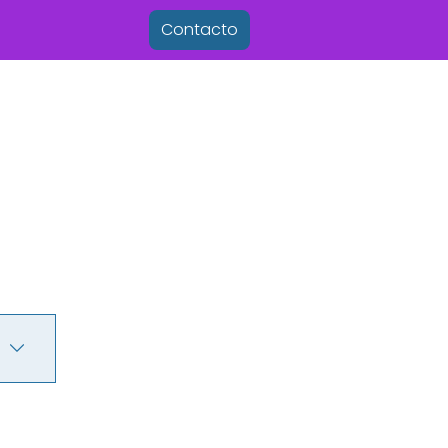
Contacto