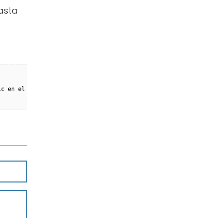
hasta
ic en el botón de "Go", se te lleva a un nuevo lugar, desde una 