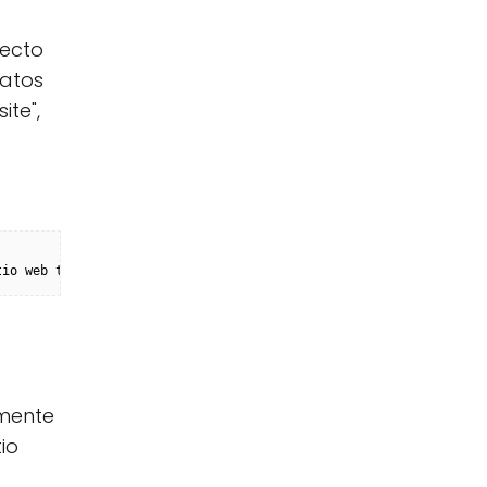
fecto
gatos
ite",
tio web te lleva a una serie de páginas web aleatorias e inútile
amente
io