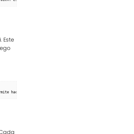
. Este
uego
rmite hacer que los gatos caigan del cielo y reboten por toda la
. Cada