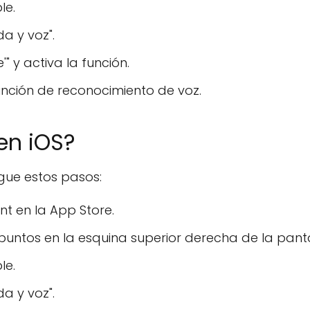
le.
a y voz".
 y activa la función.
función de reconocimiento de voz.
en iOS?
igue estos pasos:
t en la App Store.
 puntos en la esquina superior derecha de la panta
le.
a y voz".