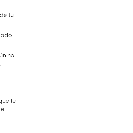
 de tu
rtado
aún no
.
que te
de