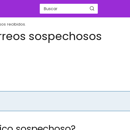
os recibidos.
rreos sospechosos
nico sospechoso?