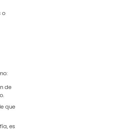
 o
mo:
ón de
o.
le que
ía, es