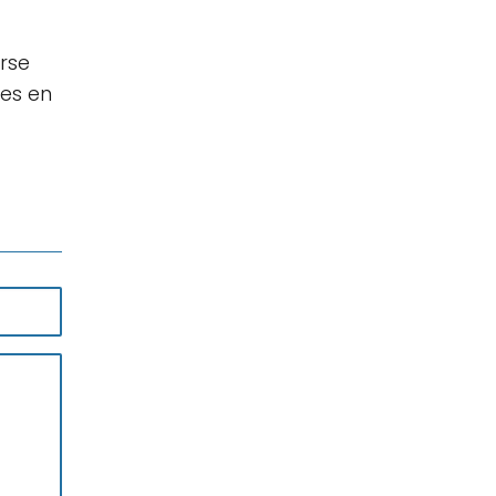
rse
des en