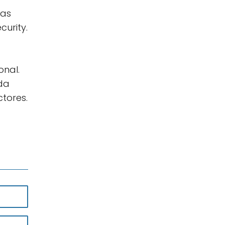
las
curity.
onal.
rda
tores.