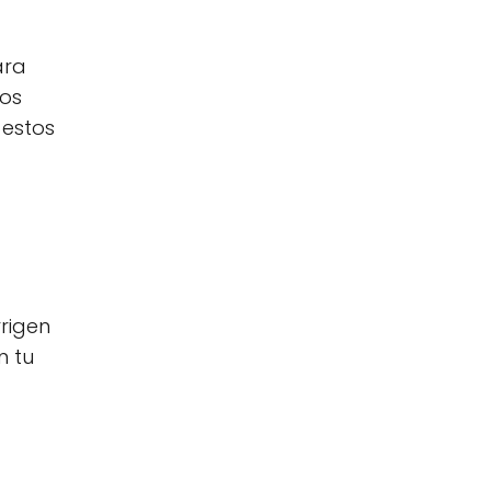
ara
nos
 estos
rrigen
n tu