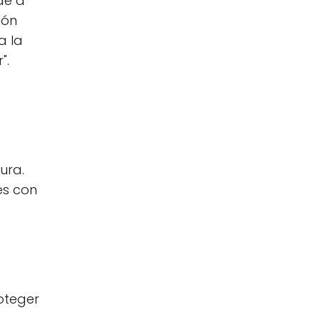
de a
ión
a la
".
ura.
es con
oteger