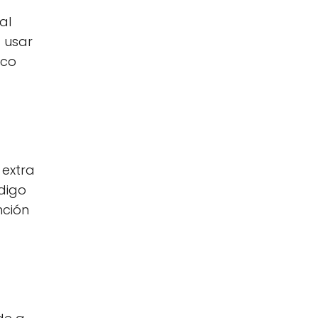
al
 usar
ico
 extra
ódigo
nción