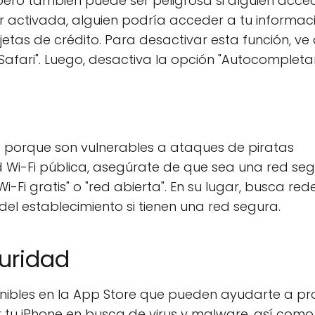
pero también puede ser peligrosa si alguien acce
ar activada, alguien podría acceder a tu informac
tas de crédito. Para desactivar esta función, ve 
Safari". Luego, desactiva la opción "Autocompletar
s porque son vulnerables a ataques de piratas
d Wi-Fi pública, asegúrate de que sea una red seg
Fi gratis" o "red abierta". En su lugar, busca red
l establecimiento si tienen una red segura.
uridad
onibles en la App Store que pueden ayudarte a pr
 tu iPhone en busca de virus y malware, así como