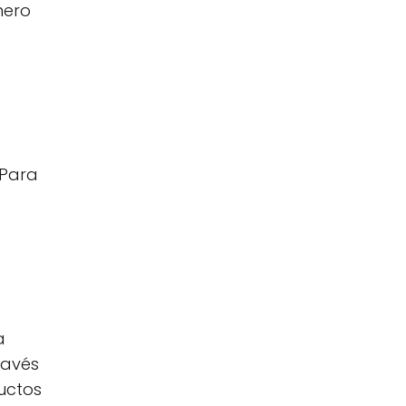
nero
 Para
a
ravés
ductos