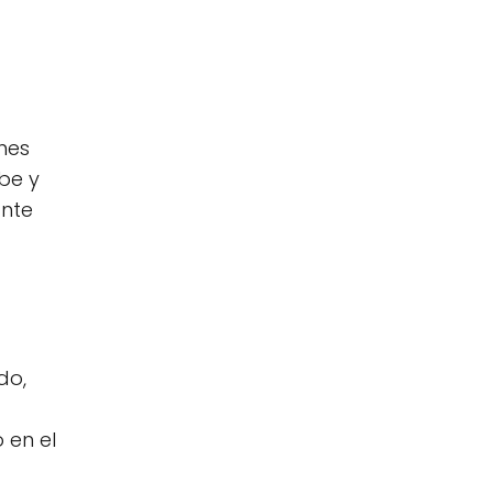
nes
be y
ante
do,
 en el