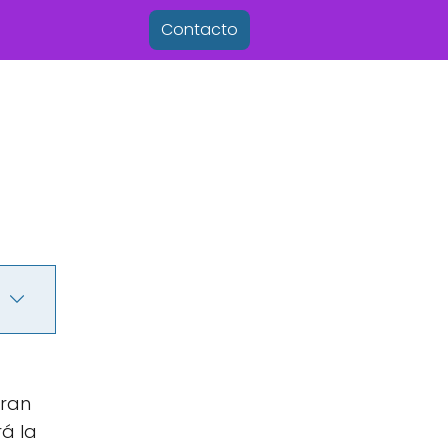
Contacto
eran
rá la