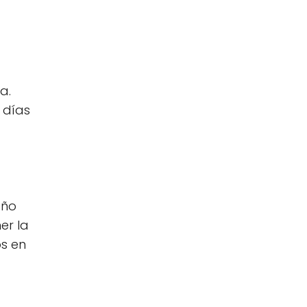
a.
 días
año
er la
os en