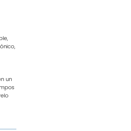
le,
ónico,
en un
campos
yelo