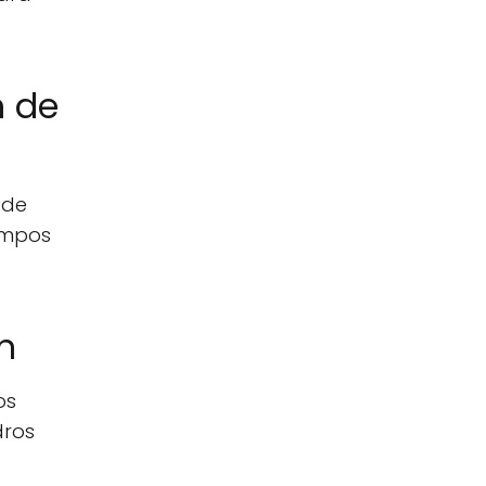
n de
 de
ampos
n
os
dros