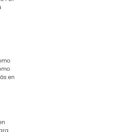
a
como
como
rás en
en
para