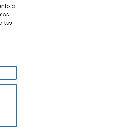
ento o
asos
e tus