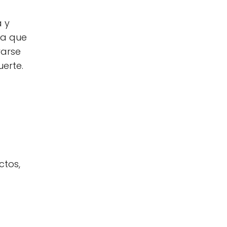
a y
da que
rarse
erte.
ctos,