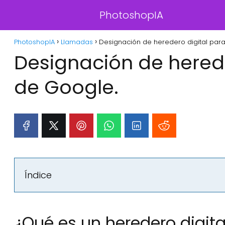
PhotoshopIA
PhotoshopIA
Llamadas
Designación de heredero digital para
Designación de herede
de Google.
Índice
¿Qué es un heredero digita