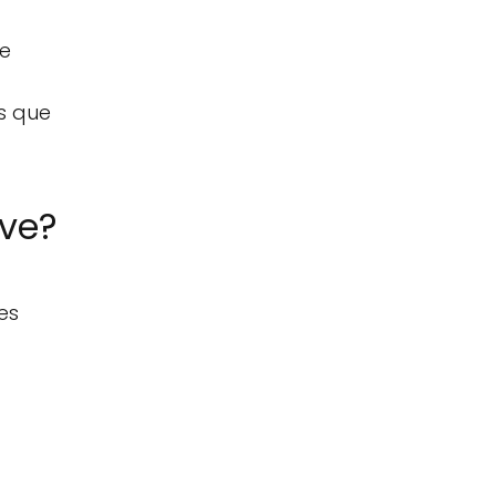
le
s que
ive?
es