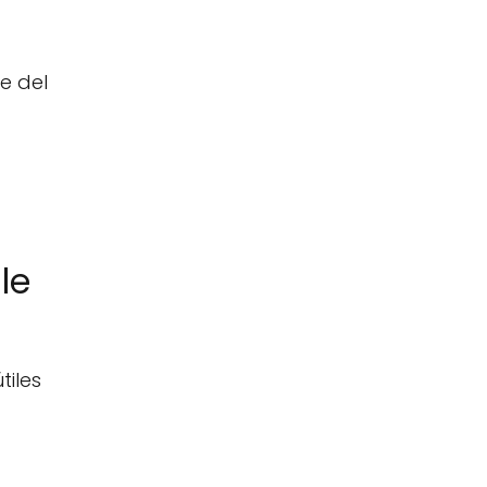
e del
le
tiles