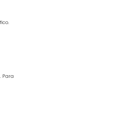
ico.
. Para
.