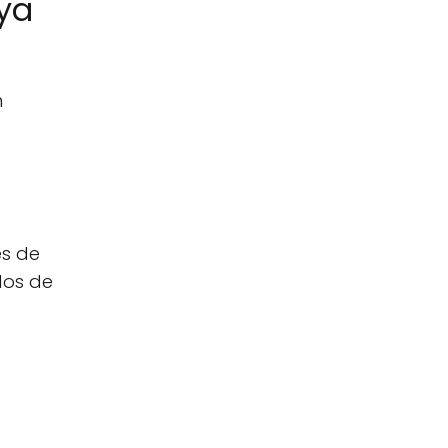
ya
n
es de
dos de