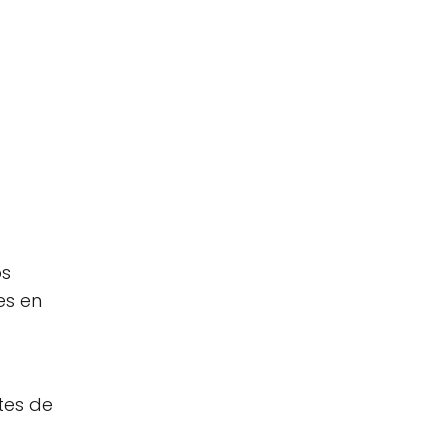
os
es en
tes de