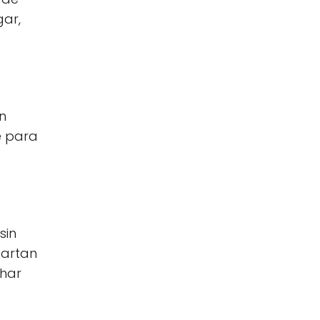
gar,
en
e para
sin
partan
char