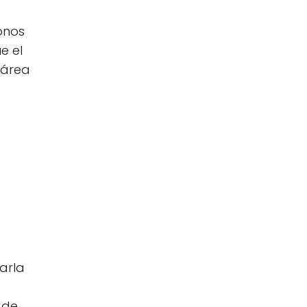
onos
e el
 área
arla
 de