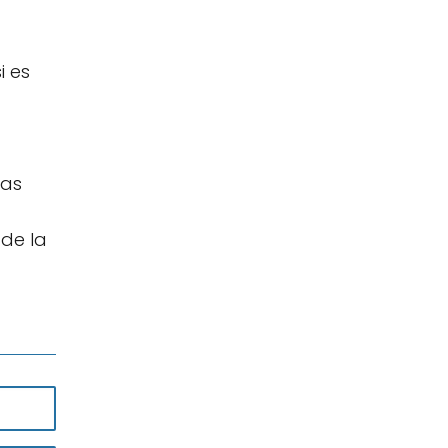
i es
has
 de la