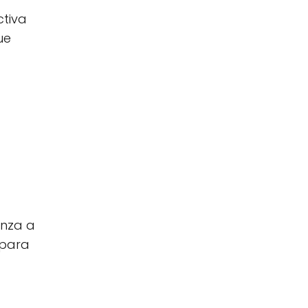
ctiva
ue
enza a
 para