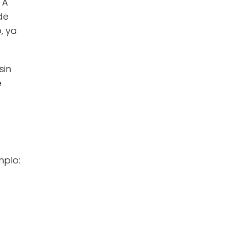
 A
de
, ya
sin
e
mplo: