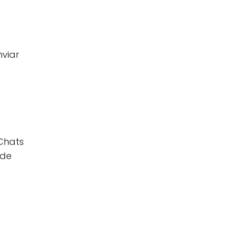
nviar
 Chats
 de