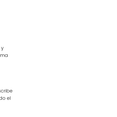
 y
tima
scribe
do el