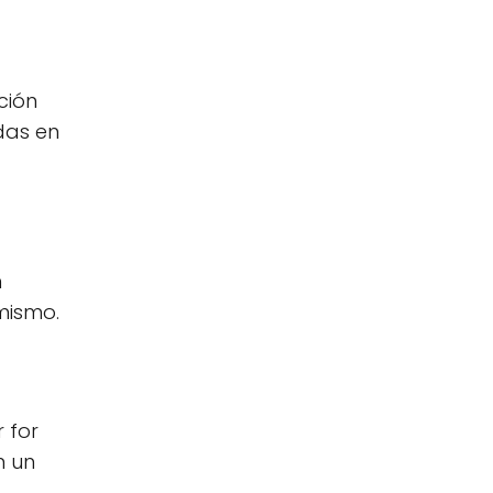
ción
idas en
n
mismo.
 for
n un