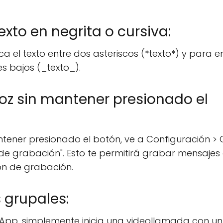
xto en negrita o cursiva:
a el texto entre dos asteriscos (*texto*) y para e
s bajos (_texto_).
oz sin mantener presionado el
ntener presionado el botón, ve a Configuración >
 de grabación". Esto te permitirá grabar mensajes
ón de grabación.
 grupales:
pp, simplemente inicia una videollamada con un