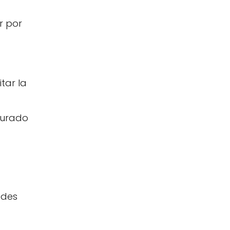
r por
tar la
gurado
edes