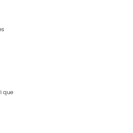
es
fi que