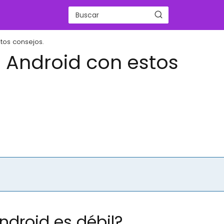
stos consejos.
n Android con estos
ndroid es débil?