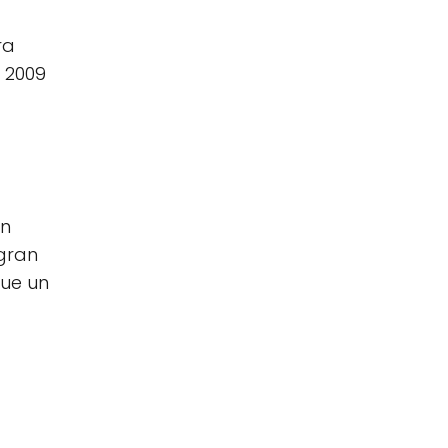
ra
n 2009
én
 gran
que un