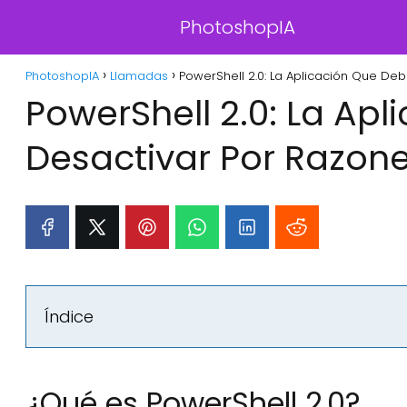
PhotoshopIA
PhotoshopIA
Llamadas
PowerShell 2.0: La Aplicación Que De
PowerShell 2.0: La Ap
Desactivar Por Razon
Índice
¿Qué es PowerShell 2.0?