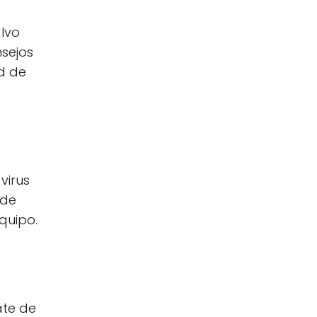
lvo
nsejos
d de
virus
 de
quipo.
ate de