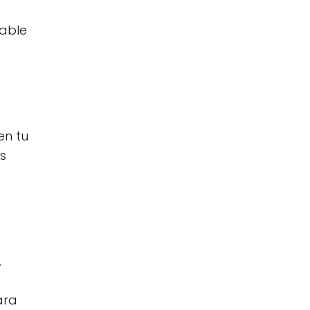
dable
en tu
s
.
ara